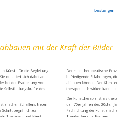
Leistungen
abbauen mit der Kraft der Bilder
den Künste für die Begleitung
Der kunsttherapeutische Proz
ie orientiert sich dabei an
befriedigende Erfahrungen, die
er bei der Erarbeitung von
abbauen können. Der Klient er
e Selbstheilungskräfte des
therapeutisch wirken kann – 
Die Kunsttherapie ist als thera
stlerischen Schaffens treten
den 70er Jahren des 20sten Ja
chritt begrifflich zur
Fachrichtung der künstlerisc
ln Therapeut und Klient
Theatertherapie-Formen.